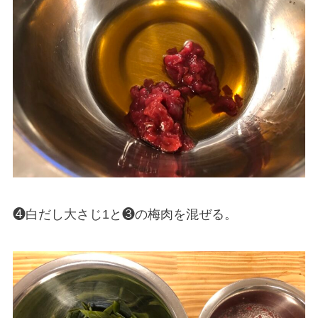
❹白だし大さじ1と❸の梅肉を混ぜる。