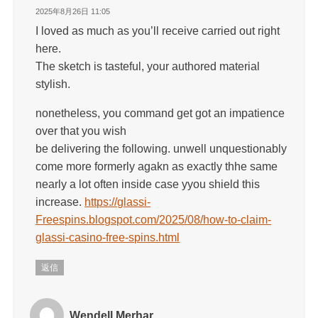
2025年8月26日 11:05
I loved as much as you’ll receive carried out right
here.
The sketch is tasteful, your authored material
stylish.
nonetheless, you command get got an impatience
over that you wish
be delivering the following. unwell unquestionably
come more formerly agakn as exactly thhe same
nearly a lot often inside case yyou shield this
increase.
https://glassi-
Freespins.blogspot.com/2025/08/how-to-claim-
glassi-casino-free-spins.html
返信
Wendell Merhar