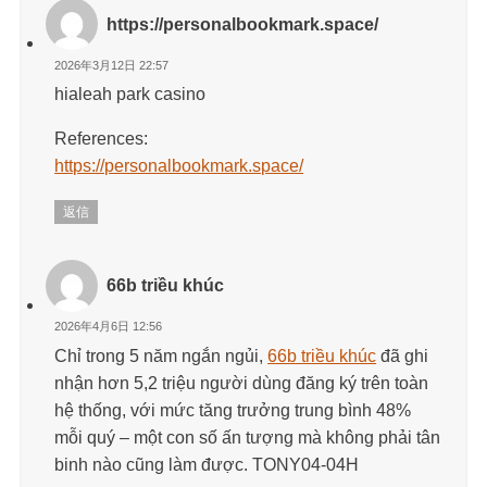
https://personalbookmark.space/
2026年3月12日 22:57
hialeah park casino
References:
https://personalbookmark.space/
返信
66b triều khúc
2026年4月6日 12:56
Chỉ trong 5 năm ngắn ngủi,
66b triều khúc
đã ghi
nhận hơn 5,2 triệu người dùng đăng ký trên toàn
hệ thống, với mức tăng trưởng trung bình 48%
mỗi quý – một con số ấn tượng mà không phải tân
binh nào cũng làm được. TONY04-04H