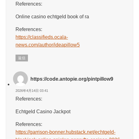
References:
Online casino echtgeld book of ra
References:
https://classifieds.ocala-
news.com/author/ideapillow5
返信
https://code.antopie.org/pintpillow9
2026年4月14日 03:41
References:
Echtgeld Casino Jackpot
References:
https://garrison-bonner.hubstack.net/echtgeld-