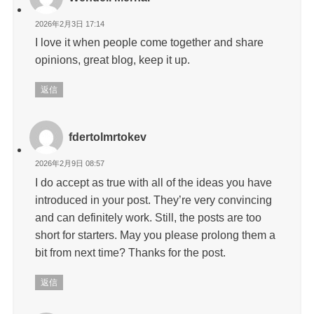
2026年2月3日 17:14
I love it when people come together and share
opinions, great blog, keep it up.
返信
fdertolmrtokev
2026年2月9日 08:57
I do accept as true with all of the ideas you have
introduced in your post. They’re very convincing
and can definitely work. Still, the posts are too
short for starters. May you please prolong them a
bit from next time? Thanks for the post.
返信