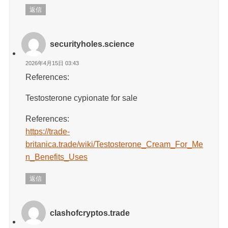
返信
securityholes.science
2026年4月15日 03:43
References:
Testosterone cypionate for sale
References:
https://trade-
britanica.trade/wiki/Testosterone_Cream_For_Me
n_Benefits_Uses
返信
clashofcryptos.trade