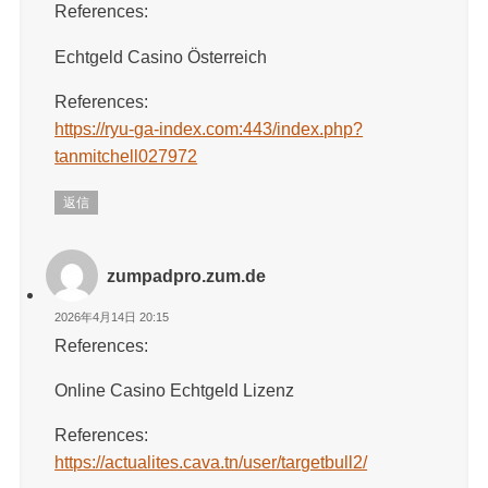
References:
Echtgeld Casino Österreich
References:
https://ryu-ga-index.com:443/index.php?
tanmitchell027972
返信
zumpadpro.zum.de
2026年4月14日 20:15
References:
Online Casino Echtgeld Lizenz
References:
https://actualites.cava.tn/user/targetbull2/