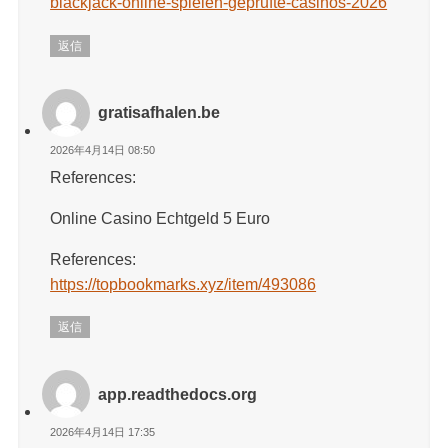
blackjack-online-spielen-geprufte-casinos-2026
返信
gratisafhalen.be
2026年4月14日 08:50
References:
Online Casino Echtgeld 5 Euro
References:
https://topbookmarks.xyz/item/493086
返信
app.readthedocs.org
2026年4月14日 17:35