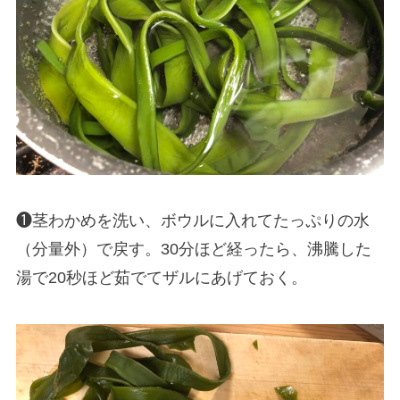
❶茎わかめを洗い、ボウルに入れてたっぷりの水
（分量外）で戻す。30分ほど経ったら、沸騰した
湯で20秒ほど茹でてザルにあげておく。