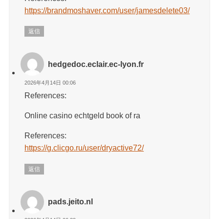
https://brandmoshaver.com/user/jamesdelete03/
返信
hedgedoc.eclair.ec-lyon.fr
2026年4月14日 00:06
References:
Online casino echtgeld book of ra
References:
https://g.clicgo.ru/user/dryactive72/
返信
pads.jeito.nl