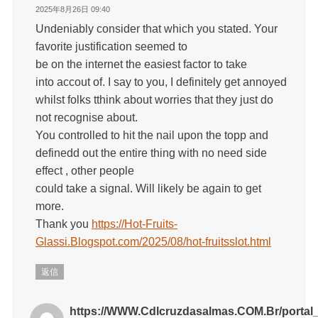
2025年8月26日 09:40
Undeniably consider that which you stated. Your
favorite justification seemed to
be on the internet the easiest factor to take
into accout of. I say to you, I definitely get annoyed
whilst folks tthink about worries that they just do
not recognise about.
You controlled to hit the nail upon the topp and
definedd out the entire thing with no need side
effect , other people
could take a signal. Will likely be again to get
more.
Thank you
https://Hot-Fruits-
Glassi.Blogspot.com/2025/08/hot-fruitsslot.html
返信
https://WWW.Cdlcruzdasalmas.COM.Br/portal