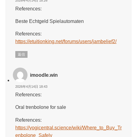
2026年4月14日 18:26
References:
Beste Echtgeld Spielautomaten
References:
https://etuitionking.net/forums/users/jambelief2/
返信
imoodle.win
2026年4月14日 18:43
References:
Oral trenbolone for sale
References:
https://yogicentral.science/wiki/Where_to_Buy_Tr
enbolone_Safely