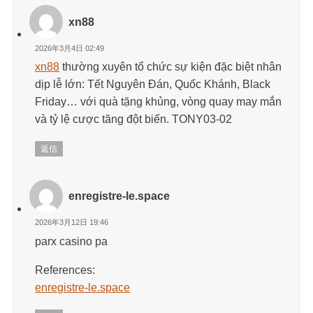
xn88
2026年3月4日 02:49
xn88
thường xuyên tổ chức sự kiện đặc biệt nhân
dịp lễ lớn: Tết Nguyên Đán, Quốc Khánh, Black
Friday… với quà tặng khủng, vòng quay may mắn
và tỷ lệ cược tăng đột biến. TONY03-02
返信
enregistre-le.space
2026年3月12日 19:46
parx casino pa
References:
enregistre-le.space