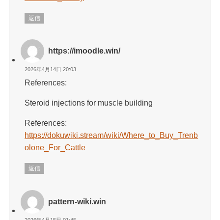
返信
https://imoodle.win/
2026年4月14日 20:03
References:
Steroid injections for muscle building
References:
https://dokuwiki.stream/wiki/Where_to_Buy_Trenb
olone_For_Cattle
返信
pattern-wiki.win