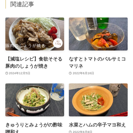
関連記事
【減塩レシピ】食欲そそる
なすとトマトのバルサミコ
豚肉のしょうが焼き
マリネ
2024年12月5日
2022年6月16日
きゅうりとみょうがの酢味
水菜とハムの辛子マヨ和え
噌和え
2022年6月8日