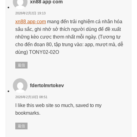
xn88 app com
2026年2月2日 19:13
xn88 app com
mang đến trải nghiệm cá nhân hóa
sâu sắc, ghi nhớ sở thích người dùng để đề xuất
những kèo cược thơm nhất mỗi ngày. (Tương tự
cho đến đoạn 80, tập trung vào: app, mượt mà, dễ
dùng) TONY02-02O
返信
fdertolmrtokev
2026年2月10日 08:51
I like this web site so much, saved to my
bookmarks.
返信