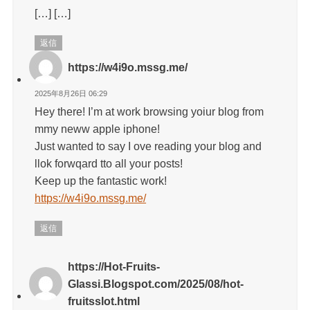
[…] […]
返信
https://w4i9o.mssg.me/
2025年8月26日 06:29
Hey there! I’m at work browsing yoiur blog from
mmy neww apple iphone!
Just wanted to say I ove reading your blog and
llok forwqard tto all your posts!
Keep up the fantastic work!
https://w4i9o.mssg.me/
返信
https://Hot-Fruits-
Glassi.Blogspot.com/2025/08/hot-
fruitsslot.html