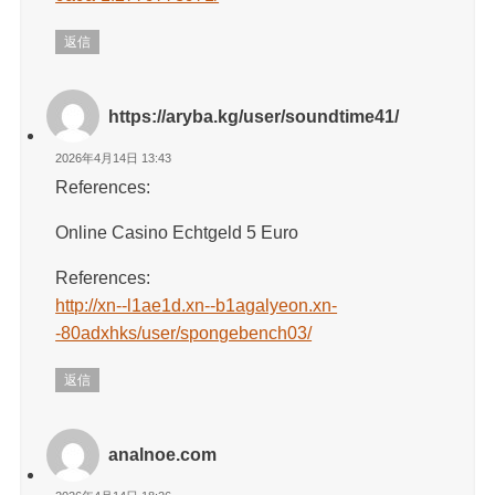
返信
https://aryba.kg/user/soundtime41/
2026年4月14日 13:43
References:
Online Casino Echtgeld 5 Euro
References:
http://xn--l1ae1d.xn--b1agalyeon.xn-
-80adxhks/user/spongebench03/
返信
analnoe.com