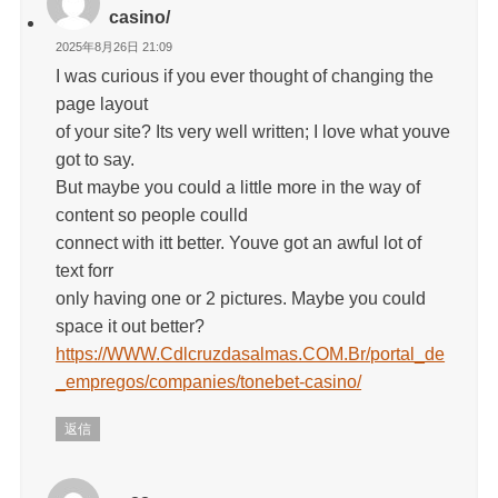
casino/
2025年8月26日 21:09
I was curious if you ever thought of changing the
page layout
of your site? Its very well written; I love what youve
got to say.
But maybe you could a little more in the way of
content so people coulld
connect with itt better. Youve got an awful lot of
text forr
only having one or 2 pictures. Maybe you could
space it out better?
https://WWW.Cdlcruzdasalmas.COM.Br/portal_de
_empregos/companies/tonebet-casino/
返信