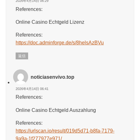
2026年4月14日 06:29
References:
Online Casino Echtgeld Lizenz
References:
https://doc.adminforge.de/s/8helsAzBVu
返信
noticiasenvivo.top
2026年4月14日 06:41
References:
Online Casino Echtgeld Auszahlung
References:
https://urlscan.io/result/019d5d71-b8fa-7179-
9a9a-1f277977e971/