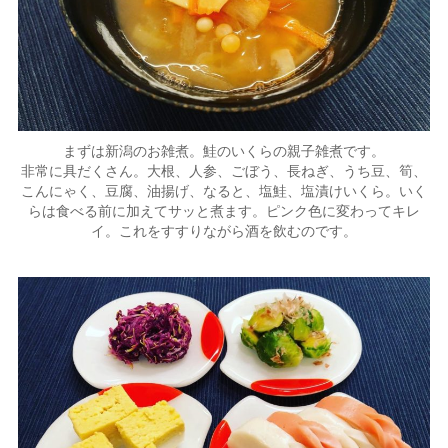
まずは新潟のお雑煮。鮭のいくらの親子雑煮です。
非常に具だくさん。大根、人参、ごぼう、長ねぎ、うち豆、筍、
こんにゃく、豆腐、油揚げ、なると、塩鮭、塩漬けいくら。いく
らは食べる前に加えてサッと煮ます。ピンク色に変わってキレ
イ。これをすすりながら酒を飲むのです。