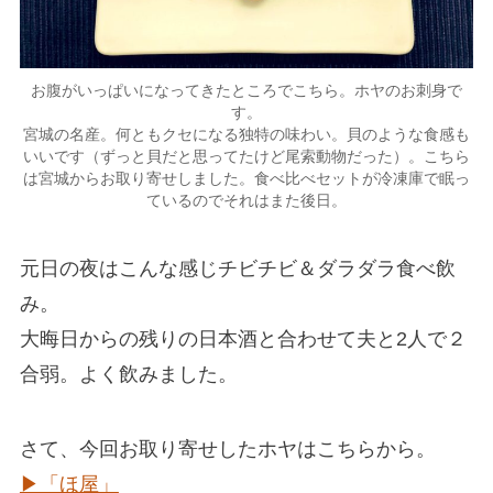
お腹がいっぱいになってきたところでこちら。ホヤのお刺身で
す。
宮城の名産。何ともクセになる独特の味わい。貝のような食感も
いいです（ずっと貝だと思ってたけど尾索動物だった）。こちら
は宮城からお取り寄せしました。食べ比べセットが冷凍庫で眠っ
ているのでそれはまた後日。
元日の夜はこんな感じチビチビ＆ダラダラ食べ飲
み。
大晦日からの残りの日本酒と合わせて夫と2人で２
合弱。よく飲みました。
さて、今回お取り寄せしたホヤはこちらから。
▶︎「ほ屋」