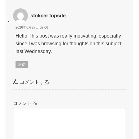
sfokcer topsde
2026年6月27日 02:06
Hello.This post was really motivating, especially
since I was browsing for thoughts on this subject
last Wednesday.
返信
コメントする
コメント
※