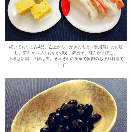
続いておつまみ4品。左上から、かきのもと（食用菊）のお浸
し、芽キャベツのおかか和え、錦玉子、紅白かまぼこ。
上段は新潟、下段は夫、それぞれの実家で恒例のお正月料理で
す。