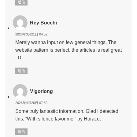
返信
Rey Bocchi
2026年3月21日 04:52
Merely wanna input on few general things, The
website pattern is perfect, the articles is real great
: D.
返信
Vigorlong
2026年4月26日 07:50
Some truly fantastic information, Glad I detected
this. “With silence favor me.” by Horace.
返信