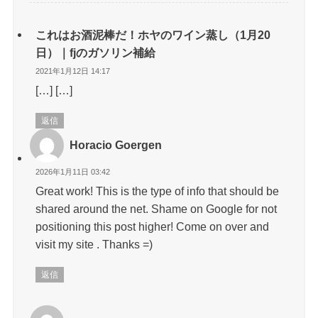
これはお酒泥棒だ！ホヤのワイン蒸し（1月20
日）｜fjのガソリン補給
2021年1月12日 14:17
[…] […]
返信
Horacio Goergen
2026年1月11日 03:42
Great work! This is the type of info that should be
shared around the net. Shame on Google for not
positioning this post higher! Come on over and
visit my site . Thanks =)
返信