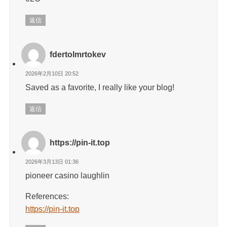
返信
fdertolmrtokev
2026年2月10日 20:52
Saved as a favorite, I really like your blog!
返信
https://pin-it.top
2026年3月13日 01:36
pioneer casino laughlin
References:
https://pin-it.top