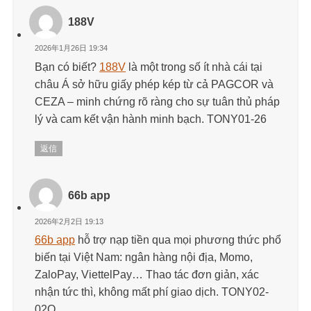
188V
2026年1月26日 19:34
Bạn có biết?
188V
là một trong số ít nhà cái tại
châu Á sở hữu giấy phép kép từ cả PAGCOR và
CEZA – minh chứng rõ ràng cho sự tuân thủ pháp
lý và cam kết vận hành minh bạch. TONY01-26
返信
66b app
2026年2月2日 19:13
66b app
hỗ trợ nạp tiền qua mọi phương thức phổ
biến tại Việt Nam: ngân hàng nội địa, Momo,
ZaloPay, ViettelPay… Thao tác đơn giản, xác
nhận tức thì, không mất phí giao dịch. TONY02-
02O