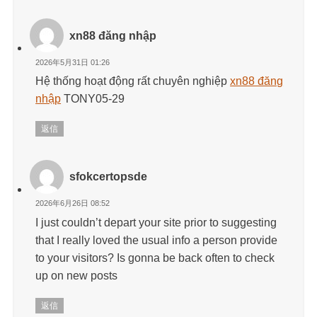
xn88 đăng nhập
2026年5月31日 01:26
Hệ thống hoạt động rất chuyên nghiệp
xn88 đăng
nhập
TONY05-29
返信
sfokcertopsde
2026年6月26日 08:52
I just couldn’t depart your site prior to suggesting
that I really loved the usual info a person provide
to your visitors? Is gonna be back often to check
up on new posts
返信