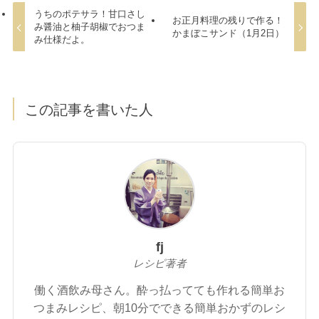
うちのポテサラ！甘口さし
お正月料理の残りで作る！
み醤油と柚子胡椒でおつま
かまぼこサンド（1月2日）
み仕様だよ。
この記事を書いた人
fj
レシピ著者
働く酒飲み母さん。酔っ払ってても作れる簡単お
つまみレシピ、朝10分でできる簡単おかずのレシ