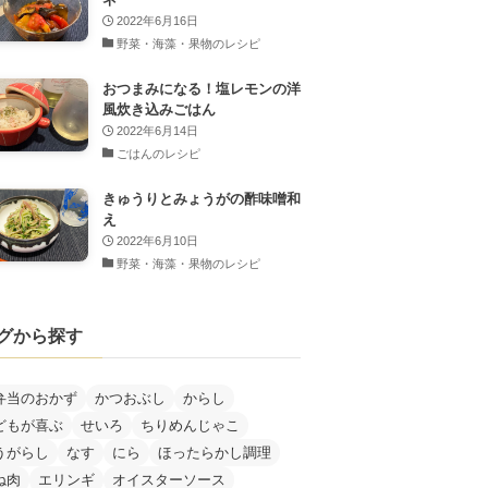
2022年6月16日
野菜・海藻・果物のレシピ
おつまみになる！塩レモンの洋
風炊き込みごはん
2022年6月14日
ごはんのレシピ
きゅうりとみょうがの酢味噌和
え
2022年6月10日
野菜・海藻・果物のレシピ
グから探す
弁当のおかず
かつおぶし
からし
どもが喜ぶ
せいろ
ちりめんじゃこ
うがらし
なす
にら
ほったらかし調理
ね肉
エリンギ
オイスターソース