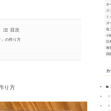
オ
ズ
ミ
ヨ
塩
目次
小
け」の作り方
日
海
貝
カ
作り方