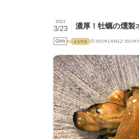
2021
濃厚！牡蠣の燻製
3/23
PR
2021年1月9日
2021年
よもやま