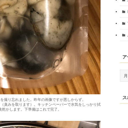
ア
ア
ー
カ
イ
ス
ブ
真を撮り忘れました。昨年の画像ですが悪しからず。
す（臭みを取ります）。キッチンペーパーで水気をしっかり拭
晩乾かします。下準備はこれで完了。