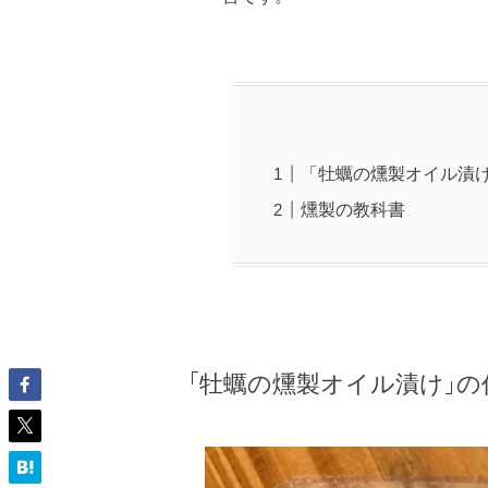
「牡蠣の燻製オイル漬
燻製の教科書
「牡蠣の燻製オイル漬け」の