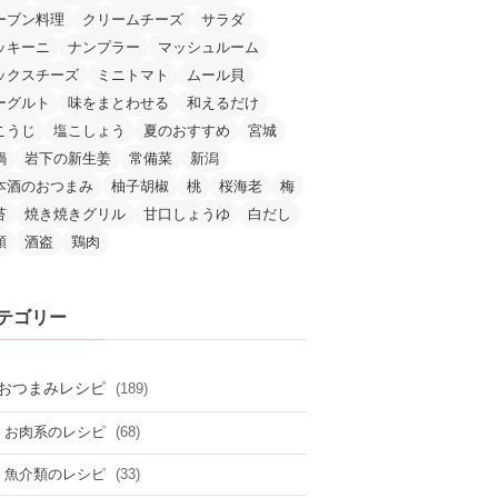
ーブン料理
クリームチーズ
サラダ
ッキーニ
ナンプラー
マッシュルーム
ックスチーズ
ミニトマト
ムール貝
ーグルト
味をまとわせる
和えるだけ
こうじ
塩こしょう
夏のおすすめ
宮城
鍋
岩下の新生姜
常備菜
新潟
本酒のおつまみ
柚子胡椒
桃
桜海老
梅
苔
焼き焼きグリル
甘口しょうゆ
白だし
類
酒盗
鶏肉
テゴリー
おつまみレシピ
(189)
(68)
お肉系のレシピ
(33)
魚介類のレシピ