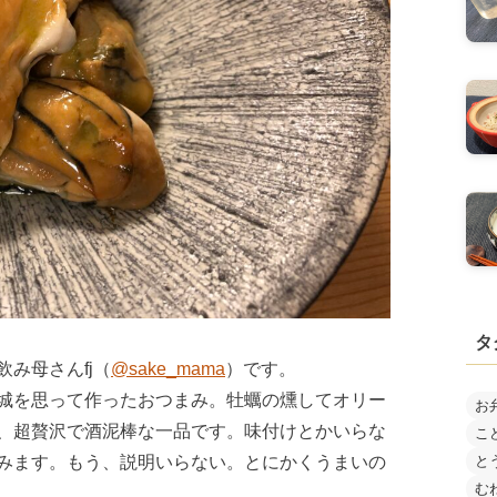
タ
み母さんfj（
@sake_mama
）です。
城を思って作ったおつまみ。牡蠣の燻してオリー
お
、超贅沢で酒泥棒な一品です。味付けとかいらな
こ
と
みます。もう、説明いらない。とにかくうまいの
む