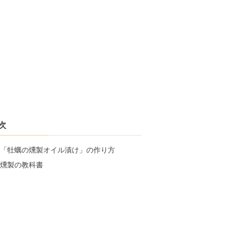
次
「牡蠣の燻製オイル漬け」の作り方
燻製の教科書