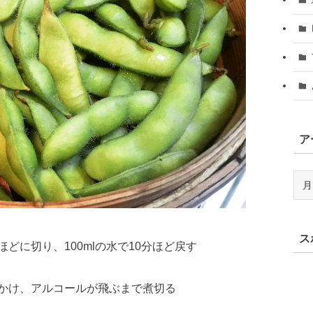
ア
ア
ー
カ
イ
ス
ブ
ほどに切り、100mlの水で10分ほど戻す
かけ、アルコールが飛ぶまで煮切る