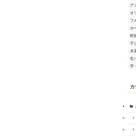
ア
オ
フ
ホ
乾
干
水
生
芋
カ