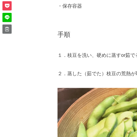
・保存容器
手順
１．枝豆を洗い、硬めに蒸すor茹で
２．蒸した（茹でた）枝豆の荒熱が