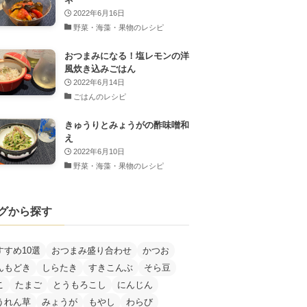
2022年6月16日
野菜・海藻・果物のレシピ
おつまみになる！塩レモンの洋
風炊き込みごはん
2022年6月14日
ごはんのレシピ
きゅうりとみょうがの酢味噌和
え
2022年6月10日
野菜・海藻・果物のレシピ
グから探す
すすめ10選
おつまみ盛り合わせ
かつお
んもどき
しらたき
すきこんぶ
そら豆
こ
たまご
とうもろこし
にんじん
うれん草
みょうが
もやし
わらび