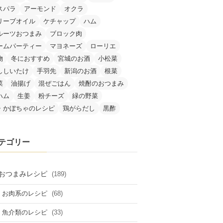
スパラ
アーモンド
オクラ
リーブオイル
ケチャップ
ハム
ルーツおつまみ
ブロック肉
ームパーティー
マヨネーズ
ローリエ
物
冬におすすめ
宮城のお酒
小松菜
ししいたけ
手羽先
新潟のお酒
根菜
菜
油揚げ
混ぜごはん
焼酎のおつまみ
ハム
生姜
粉チーズ
緑の野菜
・かぼちゃのレシピ
鶏がらだし
黒酢
テゴリー
おつまみレシピ
(189)
(68)
お肉系のレシピ
(33)
魚介類のレシピ