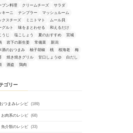
ーブン料理
クリームチーズ
サラダ
ッキーニ
ナンプラー
マッシュルーム
ックスチーズ
ミニトマト
ムール貝
ーグルト
味をまとわせる
和えるだけ
こうじ
塩こしょう
夏のおすすめ
宮城
鍋
岩下の新生姜
常備菜
新潟
本酒のおつまみ
柚子胡椒
桃
桜海老
梅
苔
焼き焼きグリル
甘口しょうゆ
白だし
類
酒盗
鶏肉
テゴリー
おつまみレシピ
(189)
(68)
お肉系のレシピ
(33)
魚介類のレシピ