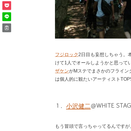
フジロック
2日目も妄想しちゃう。
けて1人でオールしようかと思って
ザケン
がMステでまさかのフライン
は個人的に観たいアーティストTOP
１．
小沢健二
＠WHITE STAG
もう冒頭で言っちゃってるんですが