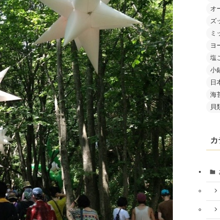
オ
ズ
ミ
ヨ
塩
小
日
海
貝
カ