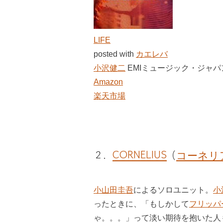
LIFE
posted with
カエレバ
小沢健二
EMIミュージック・ジャパン 1
Amazon
楽天市場
２．
CORNELIUS
（
コーネリ
小山田圭吾
によるソロユニット。
小
ったときに、「もしかして
フリッパ
ゃ。。。」って淡い期待を抱いた人