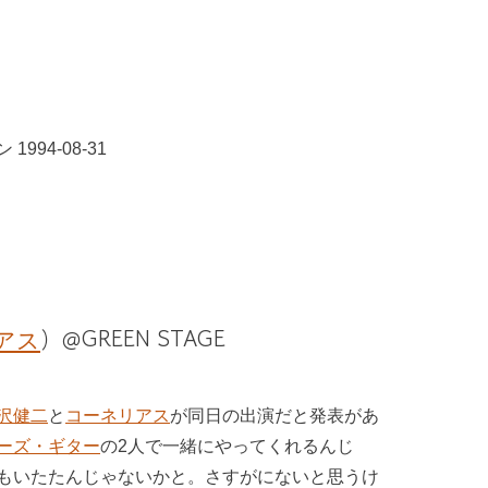
994-08-31
アス
）＠GREEN STAGE
沢健二
と
コーネリアス
が同日の出演だと発表があ
ーズ・ギター
の2人で一緒にやってくれるんじ
もいたたんじゃないかと。さすがにないと思うけ