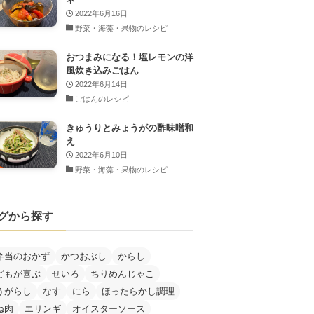
2022年6月16日
野菜・海藻・果物のレシピ
おつまみになる！塩レモンの洋
風炊き込みごはん
2022年6月14日
ごはんのレシピ
きゅうりとみょうがの酢味噌和
え
2022年6月10日
野菜・海藻・果物のレシピ
グから探す
弁当のおかず
かつおぶし
からし
どもが喜ぶ
せいろ
ちりめんじゃこ
うがらし
なす
にら
ほったらかし調理
ね肉
エリンギ
オイスターソース