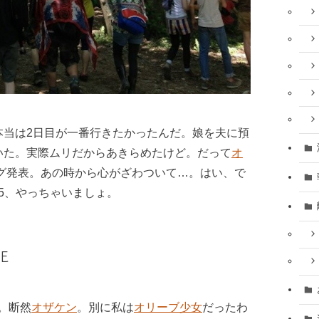
本当は2日目が一番行きたかったんだ。娘を夫に預
いた。実際ムリだからあきらめたけど。だって
オ
グ発表。あの時から心がざわついて…。はい、で
5、やっちゃいましょ。
E
。断然
オザケン
。別に私は
オリーブ少女
だったわ