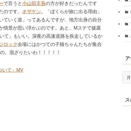
ー
で言うと
小山田圭吾
の方が好きだったんです
たのです、
オザケン
。「ぼくらが旅に出る理由」
いていく道」ってあるんですが、地方出身の自分
か情景が思い浮かぶのです。あと、Mステで披露
ついて」もいい。深夜の高速道路を疾走しているか
ジロック
会場にはかつての子猫ちゃんたちが集合
いの。混ざりたいわ！！！！！
ア
ついて」MV
ア
ー
カ
イ
ス
ブ