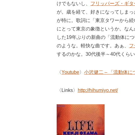
けでもないし、
フリッパーズ・ギタ
が。歳を経て、好きになってしまっ
が特に。歌詞に「東京タワーから続
にとって東京の象徴というか。なん
した19年ぶりの新曲の「流動体に
のような。軽快な曲です。あぁ、
フ
するのかな。30代後半～40代くら
〈
Youtube
〉
小沢健二 – 「流動体に
〈Links〉
http://hihumiyo.net/