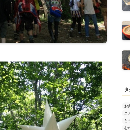
タ
お
こ
と
む