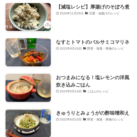
【減塩レシピ】厚揚げのそぼろ煮
2024年11月25日
豆腐・油揚げのレシピ
なすとトマトのバルサミコマリネ
2022年6月16日
野菜・海藻・果物のレシピ
おつまみになる！塩レモンの洋風
炊き込みごはん
2022年6月14日
ごはんのレシピ
きゅうりとみょうがの酢味噌和え
2022年6月10日
野菜・海藻・果物のレシピ