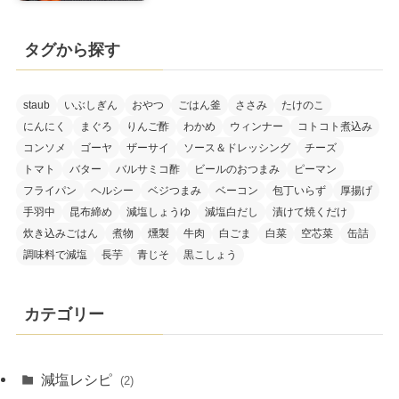
タグから探す
staub
いぶしぎん
おやつ
ごはん釜
ささみ
たけのこ
にんにく
まぐろ
りんご酢
わかめ
ウィンナー
コトコト煮込み
コンソメ
ゴーヤ
ザーサイ
ソース＆ドレッシング
チーズ
トマト
バター
バルサミコ酢
ビールのおつまみ
ピーマン
フライパン
ヘルシー
ベジつまみ
ベーコン
包丁いらず
厚揚げ
手羽中
昆布締め
減塩しょうゆ
減塩白だし
漬けて焼くだけ
炊き込みごはん
煮物
燻製
牛肉
白ごま
白菜
空芯菜
缶詰
調味料で減塩
長芋
青じそ
黒こしょう
カテゴリー
減塩レシピ
(2)