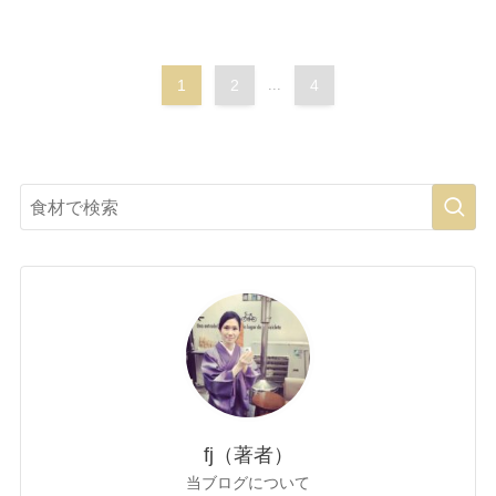
1
2
...
4
fj（著者）
当ブログについて