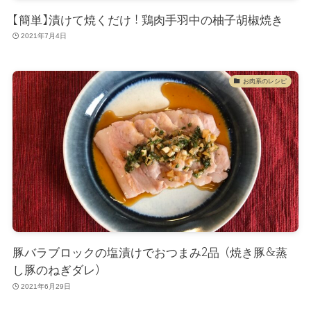
【簡単】漬けて焼くだけ！鶏肉手羽中の柚子胡椒焼き
2021年7月4日
お肉系のレシピ
豚バラブロックの塩漬けでおつまみ2品（焼き豚＆蒸
し豚のねぎダレ）
2021年6月29日