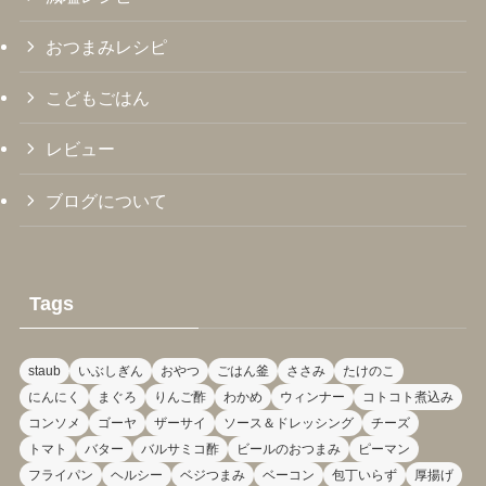
おつまみレシピ
こどもごはん
レビュー
ブログについて
Tags
staub
いぶしぎん
おやつ
ごはん釜
ささみ
たけのこ
にんにく
まぐろ
りんご酢
わかめ
ウィンナー
コトコト煮込み
コンソメ
ゴーヤ
ザーサイ
ソース＆ドレッシング
チーズ
トマト
バター
バルサミコ酢
ビールのおつまみ
ピーマン
フライパン
ヘルシー
ベジつまみ
ベーコン
包丁いらず
厚揚げ