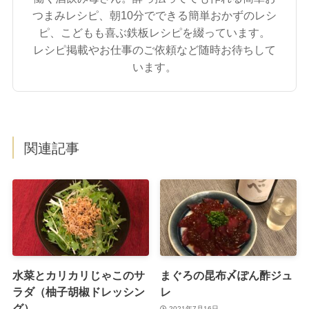
つまみレシピ、朝10分でできる簡単おかずのレシ
ピ、こどもも喜ぶ鉄板レシピを綴っています。
レシピ掲載やお仕事のご依頼など随時お待ちして
います。
関連記事
水菜とカリカリじゃこのサ
まぐろの昆布〆ぽん酢ジュ
ラダ（柚子胡椒ドレッシン
レ
グ）
2021年7月16日