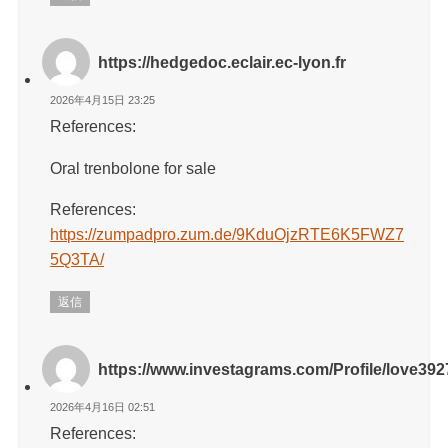
https://hedgedoc.eclair.ec-lyon.fr
2026年4月15日 23:25
References:
Oral trenbolone for sale
References:
https://zumpadpro.zum.de/9KduOjzRTE6K5FWZ7
5Q3TA/
返信
https://www.investagrams.com/Profile/love39
2026年4月16日 02:51
References: