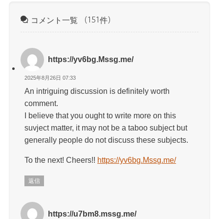
コメント一覧
（151件）
https://yv6bg.Mssg.me/
2025年8月26日 07:33
An intriguing discussion is definitely worth
comment.
I believe that you ought to write more on this
suvject matter, it may not be a taboo subject but
generally people do not discuss these subjects.
To the next! Cheers!!
https://yv6bg.Mssg.me/
返信
https://u7bm8.mssg.me/