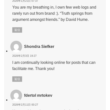
2026年1月21日 07:37
You are my breathing in, I own few web logs and
rarely run out from brand :). “Truth springs from
argument amongst friends.” by David Hume.
返信
Shondra Siefker
2026年2月3日 19:27
I am continually looking online for posts that can
facilitate me. Thank you!
返信
fdertol mrtokev
2026年2月11日 00:27