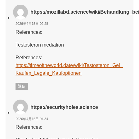
https://mozillabd.science/wiki/Behandlung_b
2026年4月15日 02:28
References:
Testosteron mediation
References:
https://timeoftheworld.date/wiki/Testosteron_Gel_
Kaufen_Legale_Kaufoptionen
返信
https://securityholes.science
2026年4月15日 04:34
References: