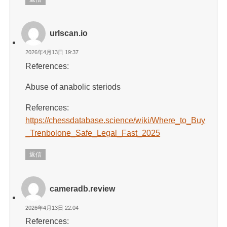
urlscan.io
2026年4月13日 19:37
References:
Abuse of anabolic steriods
References:
https://chessdatabase.science/wiki/Where_to_Buy
_Trenbolone_Safe_Legal_Fast_2025
返信
cameradb.review
2026年4月13日 22:04
References: