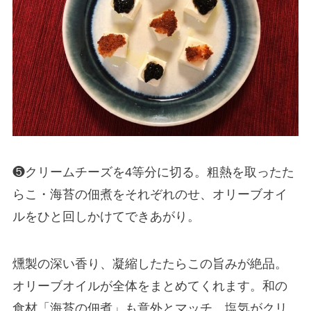
❺クリームチーズを4等分に切る。粗熱を取ったた
らこ・海苔の佃煮をそれぞれのせ、オリーブオイ
ルをひと回しかけてできあがり。
燻製の深い香り、凝縮したたらこの旨みが絶品。
オリーブオイルが全体をまとめてくれます。和の
食材「海苔の佃煮」も意外とマッチ。塩気がクリ