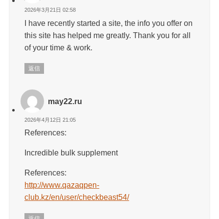
2026年3月21日 02:58
I have recently started a site, the info you offer on
this site has helped me greatly. Thank you for all
of your time & work.
返信
may22.ru
2026年4月12日 21:05
References:
Incredible bulk supplement
References:
http://www.qazaqpen-
club.kz/en/user/checkbeast54/
返信