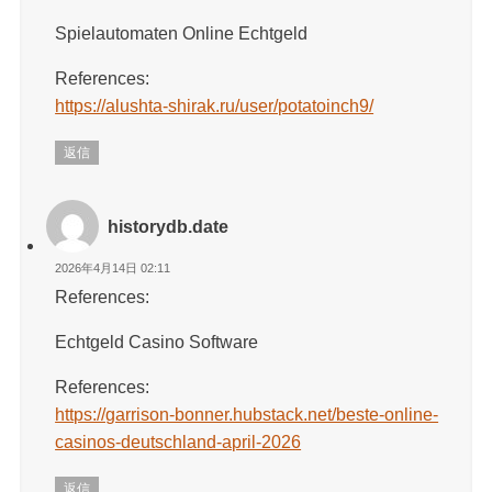
Spielautomaten Online Echtgeld
References:
https://alushta-shirak.ru/user/potatoinch9/
返信
historydb.date
2026年4月14日 02:11
References:
Echtgeld Casino Software
References:
https://garrison-bonner.hubstack.net/beste-online-
casinos-deutschland-april-2026
返信