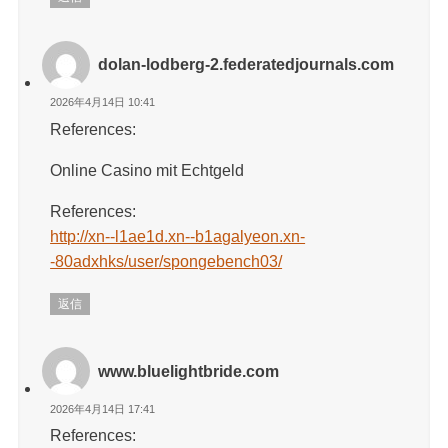
dolan-lodberg-2.federatedjournals.com
2026年4月14日 10:41
References:
Online Casino mit Echtgeld
References:
http://xn--l1ae1d.xn--b1agalyeon.xn-
-80adxhks/user/spongebench03/
返信
www.bluelightbride.com
2026年4月14日 17:41
References: