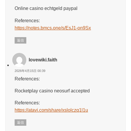
Online casino echtgeld paypal
References:
https://notes.bmcs.one/s/EsJ1-on9Sx
返信
lovewiki.faith
2026年4月15日 00:39
References:
Rocketplay casino neosurf accepted
References:
https://atavi.com/share/xslolczq1l1u
返信