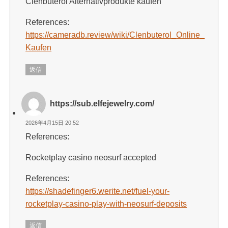
Clenbuterol Alternativprodukte kaufen
References:
https://cameradb.review/wiki/Clenbuterol_Online_
Kaufen
返信
https://sub.elfejewelry.com/
2026年4月15日 20:52
References:
Rocketplay casino neosurf accepted
References:
https://shadefinger6.werite.net/fuel-your-
rocketplay-casino-play-with-neosurf-deposits
返信