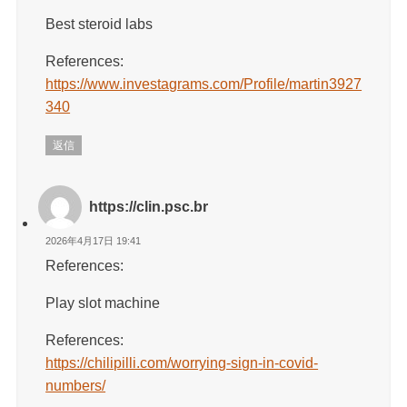
Best steroid labs
References:
https://www.investagrams.com/Profile/martin3927
340
返信
https://clin.psc.br
2026年4月17日 19:41
References:
Play slot machine
References:
https://chilipilli.com/worrying-sign-in-covid-
numbers/