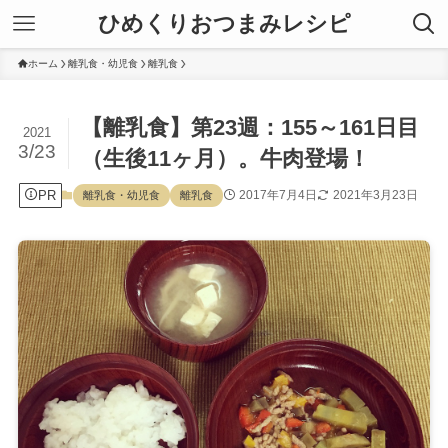
ひめくりおつまみレシピ
ホーム
離乳食・幼児食
離乳食
【離乳食】第23週：155～161日目
2021
3/23
（生後11ヶ月）。牛肉登場！
PR
2017年7月4日
2021年3月23日
離乳食・幼児食
離乳食