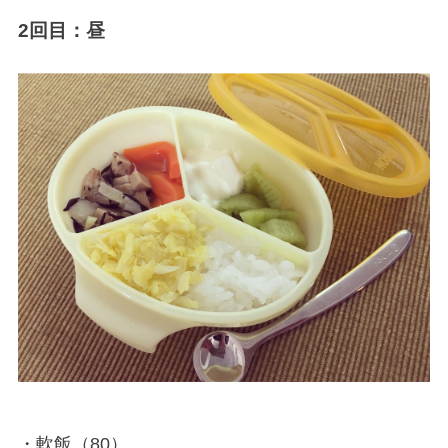
2回目：昼
・軟飯（80）