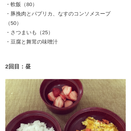
・軟飯（80）
・豚挽肉とパプリカ、なすのコンソメスープ
（50）
・さつまいも（25）
・豆腐と舞茸の味噌汁
2回目：昼