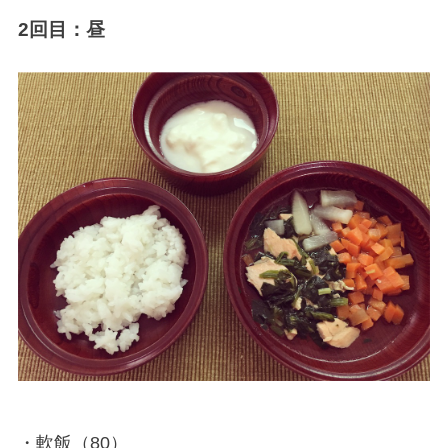
2回目：昼
・軟飯（80）